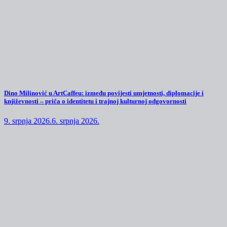
Dino Milinović u ArtCaffeu: između povijesti umjetnosti, diplomacije i
književnosti – priča o identitetu i trajnoj kulturnoj odgovornosti
9. srpnja 2026.
6. srpnja 2026.