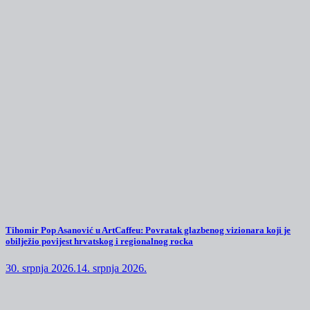
Tihomir Pop Asanović u ArtCaffeu: Povratak glazbenog vizionara koji je
obilježio povijest hrvatskog i regionalnog rocka
30. srpnja 2026.
14. srpnja 2026.