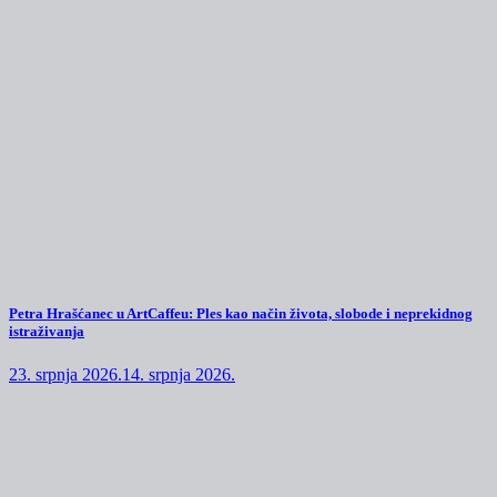
Petra Hrašćanec u ArtCaffeu: Ples kao način života, slobode i neprekidnog
istraživanja
23. srpnja 2026.
14. srpnja 2026.