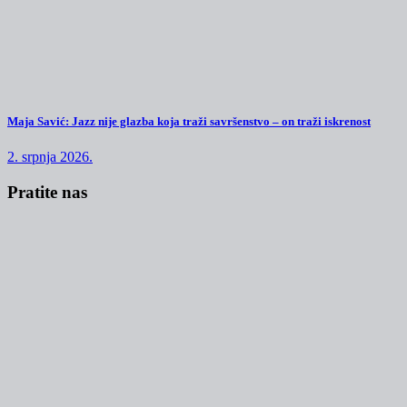
Maja Savić: Jazz nije glazba koja traži savršenstvo – on traži iskrenost
2. srpnja 2026.
Pratite nas