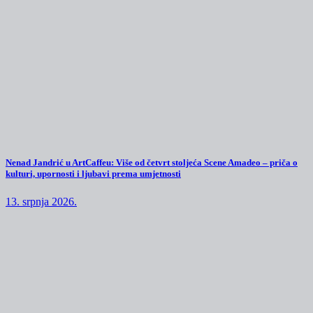
Nenad Jandrić u ArtCaffeu: Više od četvrt stoljeća Scene Amadeo – priča o
kulturi, upornosti i ljubavi prema umjetnosti
13. srpnja 2026.