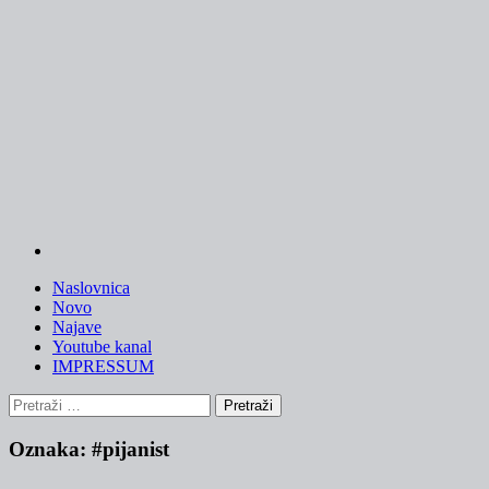
Skip
to
content
Naslovnica
Novo
Najave
Youtube kanal
IMPRESSUM
Pretraži:
Oznaka:
#pijanist