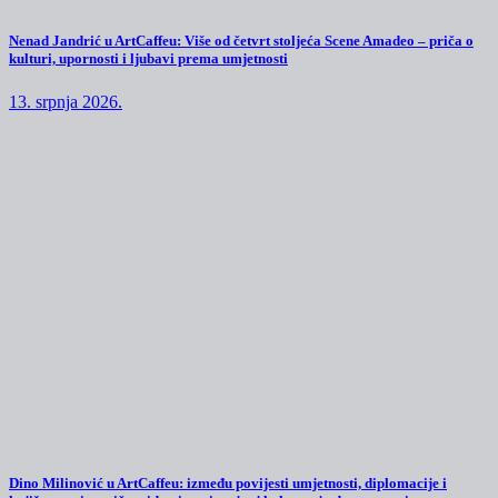
Nenad Jandrić u ArtCaffeu: Više od četvrt stoljeća Scene Amadeo – priča o
kulturi, upornosti i ljubavi prema umjetnosti
13. srpnja 2026.
Dino Milinović u ArtCaffeu: između povijesti umjetnosti, diplomacije i