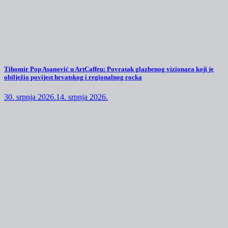
Tihomir Pop Asanović u ArtCaffeu: Povratak glazbenog vizionara koji je
obilježio povijest hrvatskog i regionalnog rocka
30. srpnja 2026.
14. srpnja 2026.