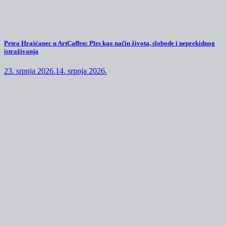
Petra Hrašćanec u ArtCaffeu: Ples kao način života, slobode i neprekidnog
istraživanja
23. srpnja 2026.
14. srpnja 2026.