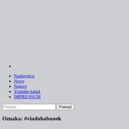
Skip
to
content
Naslovnica
Novo
Najave
Youtube kanal
IMPRESSUM
Pretraži:
Oznaka:
#vladohabunek