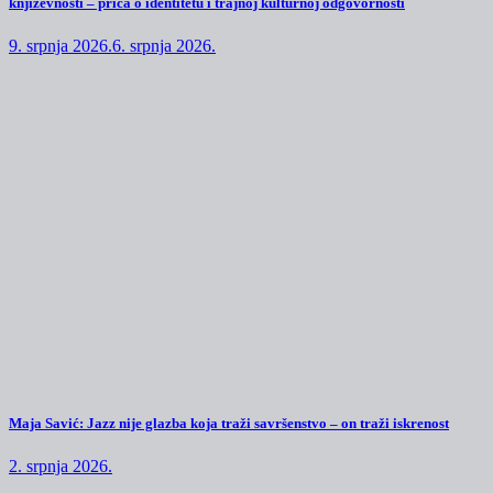
književnosti – priča o identitetu i trajnoj kulturnoj odgovornosti
9. srpnja 2026.
6. srpnja 2026.
Maja Savić: Jazz nije glazba koja traži savršenstvo – on traži iskrenost
2. srpnja 2026.