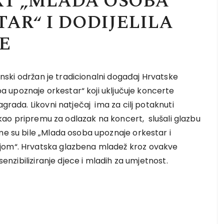
T „MLADA OSOBA
AR“ I DODIJELILA
E
sinski održan je tradicionalni događaj Hrvatske
 upoznaje orkestar“ koji uključuje koncerte
agrada. Likovni natječaj ima za cilj potaknuti
 , kao pripremu za odlazak na koncert, slušali glazbu
me su bile „Mlada osoba upoznaje orkestar i
ijom“. Hrvatska glazbena mladež kroz ovakve
senzibiliziranje djece i mladih za umjetnost.