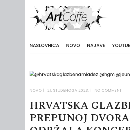
Skip
to
content
NASLOVNICA
NOVO
NAJAVE
YOUTUB
NOVO
21. STUDENOGA 2023.
NO COMMENT
HRVATSKA GLAZB
PREPUNOJ DVORAN