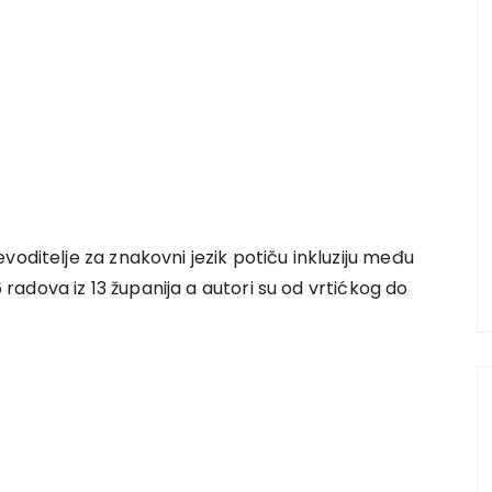
oditelje za znakovni jezik potiču inkluziju među
6 radova iz 13 županija a autori su od vrtićkog do