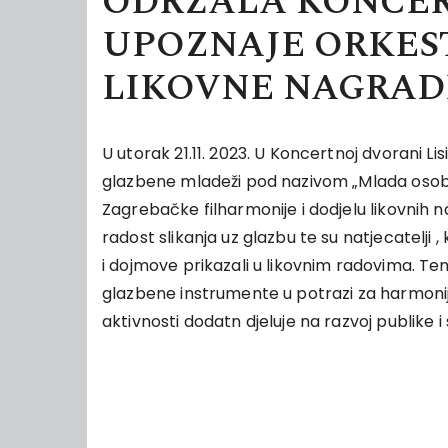
ODRŽALA KONCER
UPOZNAJE ORKEST
LIKOVNE NAGRAD
U utorak 21.11. 2023. U Koncertnoj dvorani Li
glazbene mladeži pod nazivom „Mlada osoba
Zagrebačke filharmonije i dodjelu likovnih n
radost slikanja uz glazbu te su natjecatelji
i dojmove prikazali u likovnim radovima. Te
glazbene instrumente u potrazi za harmon
aktivnosti dodatn djeluje na razvoj publike i 