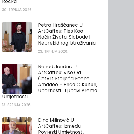
Rocka
30. SRPNJA 2026.
Petra Hrašćanec U
ArtCaffeu: Ples Kao
Način Života, Slobode I
Neprekidnog Istraživanja
23. SRPNJA 2026.
Nenad Jandrić U
ArtCaffeu: Više Od
Četvrt Stoljeća Scene
Amadeo – Priča O Kulturi,
Upornosti I Ljubavi Prema
Umjetnosti
13. SRPNJA 2026.
Dino Milinović U
ArtCaffeu: Između
Povijesti Umjetnosti,