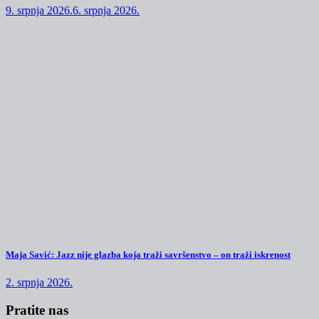
9. srpnja 2026.
6. srpnja 2026.
Maja Savić: Jazz nije glazba koja traži savršenstvo – on traži iskrenost
2. srpnja 2026.
Pratite nas