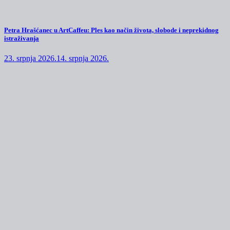
Petra Hrašćanec u ArtCaffeu: Ples kao način života, slobode i neprekidnog
istraživanja
23. srpnja 2026.
14. srpnja 2026.