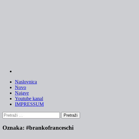
Skip
to
content
Naslovnica
Novo
Najave
Youtube kanal
IMPRESSUM
Pretraži:
Oznaka:
#brankofranceschi