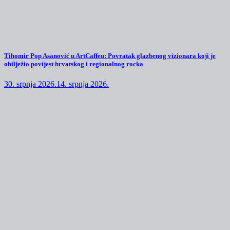
Tihomir Pop Asanović u ArtCaffeu: Povratak glazbenog vizionara koji je
obilježio povijest hrvatskog i regionalnog rocka
30. srpnja 2026.
14. srpnja 2026.