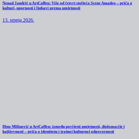
Nenad Jandrić u ArtCaffeu: Više od četvrt stoljeća Scene Amadeo – priča o
kulturi, upornosti i ljubavi prema umjetnosti
13. srpnja 2026.
Dino Milinović u ArtCaffeu: između povijesti umjetnosti, diplomacije i
književnosti – priča o identitetu i trajnoj kulturnoj odgovornosti