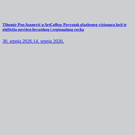
Tihomir Pop Asanović u ArtCaffeu: Povratak glazbenog vizionara koji je
obilježio povijest hrvatskog i regionalnog rocka
30. srpnja 2026.
14. srpnja 2026.