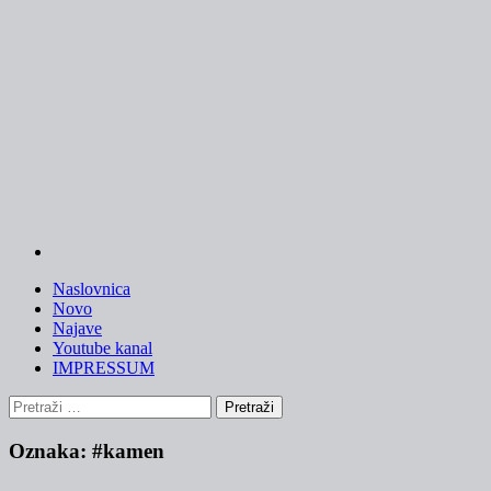
Skip
to
content
Naslovnica
Novo
Najave
Youtube kanal
IMPRESSUM
Pretraži:
Oznaka:
#kamen