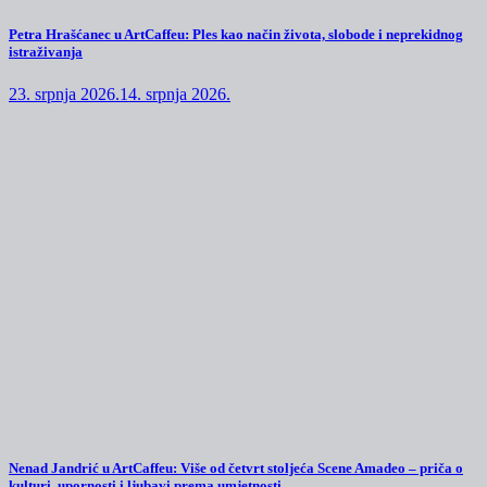
Petra Hrašćanec u ArtCaffeu: Ples kao način života, slobode i neprekidnog
istraživanja
23. srpnja 2026.
14. srpnja 2026.
Nenad Jandrić u ArtCaffeu: Više od četvrt stoljeća Scene Amadeo – priča o
kulturi, upornosti i ljubavi prema umjetnosti