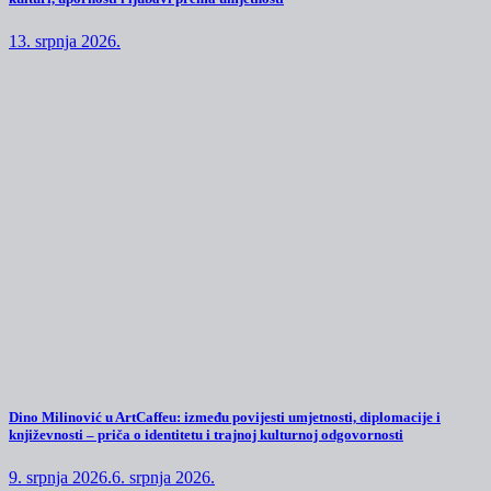
13. srpnja 2026.
Dino Milinović u ArtCaffeu: između povijesti umjetnosti, diplomacije i
književnosti – priča o identitetu i trajnoj kulturnoj odgovornosti
9. srpnja 2026.
6. srpnja 2026.