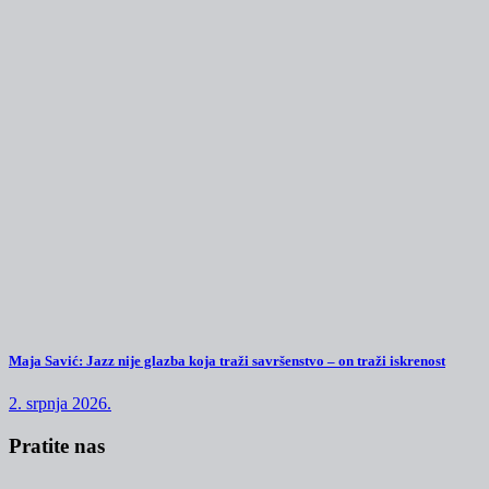
Maja Savić: Jazz nije glazba koja traži savršenstvo – on traži iskrenost
2. srpnja 2026.
Pratite nas