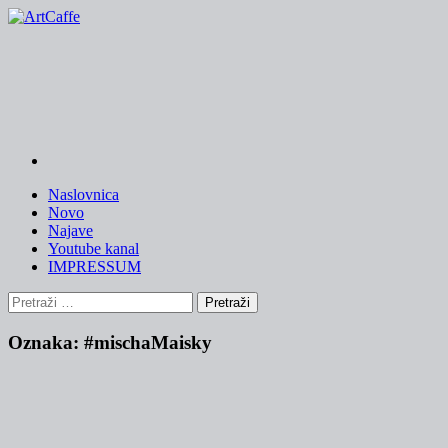
Skip
to
content
Naslovnica
Novo
Najave
Youtube kanal
IMPRESSUM
Pretraži:
Oznaka:
#mischaMaisky