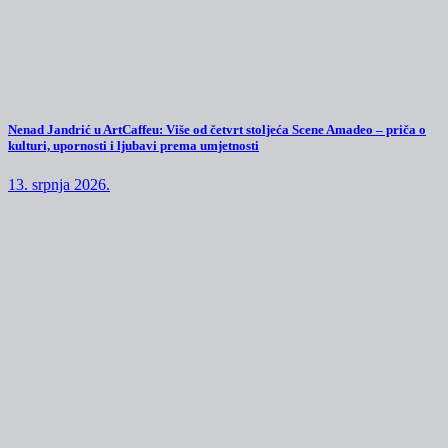
Nenad Jandrić u ArtCaffeu: Više od četvrt stoljeća Scene Amadeo – priča o
kulturi, upornosti i ljubavi prema umjetnosti
13. srpnja 2026.