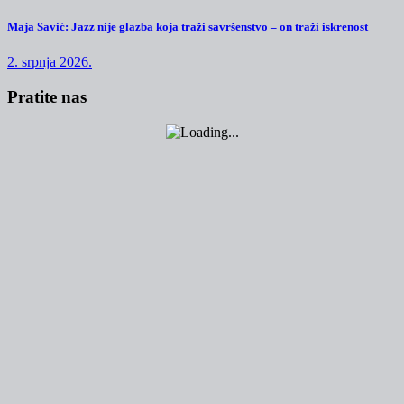
Maja Savić: Jazz nije glazba koja traži savršenstvo – on traži iskrenost
2. srpnja 2026.
Pratite nas