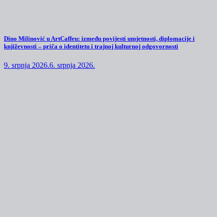
Dino Milinović u ArtCaffeu: između povijesti umjetnosti, diplomacije i
književnosti – priča o identitetu i trajnoj kulturnoj odgovornosti
9. srpnja 2026.
6. srpnja 2026.