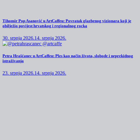
Tihomir Pop Asanović u ArtCaffeu: Povratak glazbenog vizionara koji je
obilježio povijest hrvatskog i regionalnog rocka
30. srpnja 2026.
14. srpnja 2026.
Petra Hrašćanec u ArtCaffeu: Ples kao način života, slobode i neprekidnog
istraživanja
23. srpnja 2026.
14. srpnja 2026.