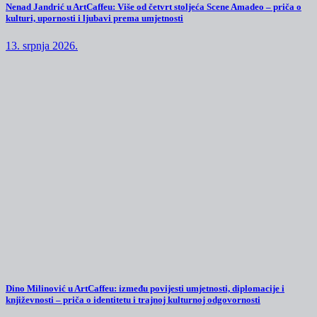
Nenad Jandrić u ArtCaffeu: Više od četvrt stoljeća Scene Amadeo – priča o
kulturi, upornosti i ljubavi prema umjetnosti
13. srpnja 2026.
Dino Milinović u ArtCaffeu: između povijesti umjetnosti, diplomacije i
književnosti – priča o identitetu i trajnoj kulturnoj odgovornosti