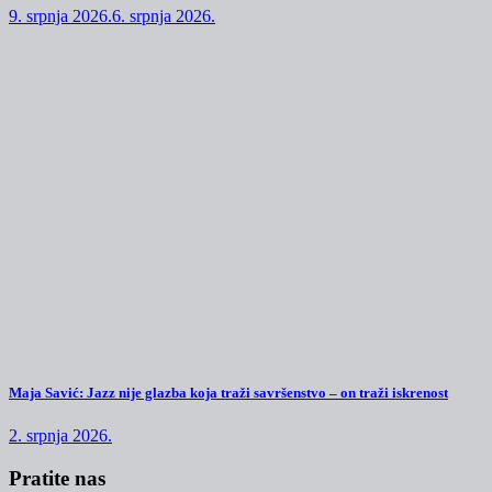
9. srpnja 2026.
6. srpnja 2026.
Maja Savić: Jazz nije glazba koja traži savršenstvo – on traži iskrenost
2. srpnja 2026.
Pratite nas