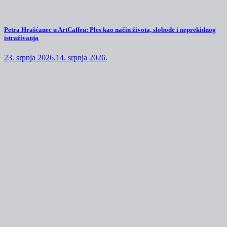
Petra Hrašćanec u ArtCaffeu: Ples kao način života, slobode i neprekidnog
istraživanja
23. srpnja 2026.
14. srpnja 2026.