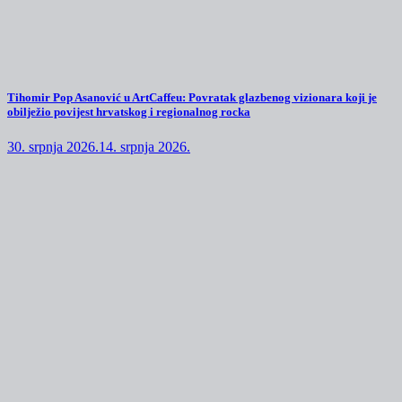
Tihomir Pop Asanović u ArtCaffeu: Povratak glazbenog vizionara koji je
obilježio povijest hrvatskog i regionalnog rocka
30. srpnja 2026.
14. srpnja 2026.