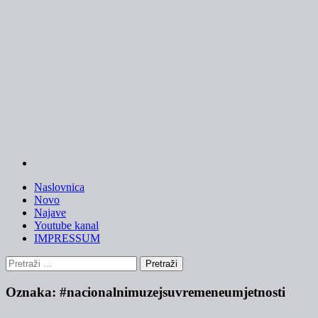
Skip
to
content
Naslovnica
Novo
Najave
Youtube kanal
IMPRESSUM
Pretraži:
Oznaka:
#nacionalnimuzejsuvremeneumjetnosti