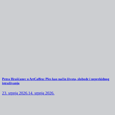
Petra Hrašćanec u ArtCaffeu: Ples kao način života, slobode i neprekidnog
istraživanja
23. srpnja 2026.
14. srpnja 2026.