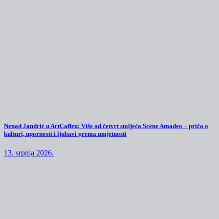
Nenad Jandrić u ArtCaffeu: Više od četvrt stoljeća Scene Amadeo – priča o
kulturi, upornosti i ljubavi prema umjetnosti
13. srpnja 2026.