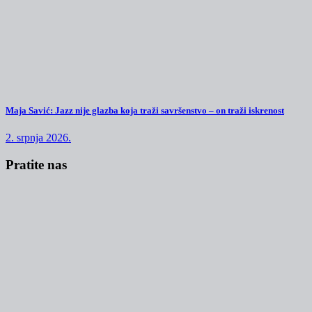
Maja Savić: Jazz nije glazba koja traži savršenstvo – on traži iskrenost
2. srpnja 2026.
Pratite nas