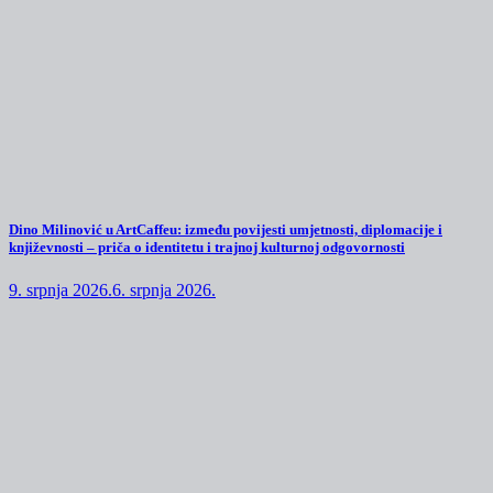
Dino Milinović u ArtCaffeu: između povijesti umjetnosti, diplomacije i
književnosti – priča o identitetu i trajnoj kulturnoj odgovornosti
9. srpnja 2026.
6. srpnja 2026.