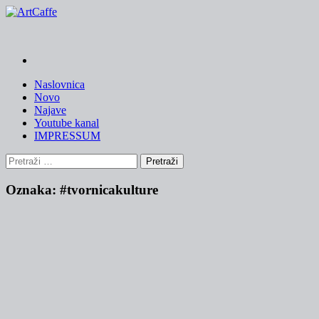
Skip
to
content
Naslovnica
Novo
Najave
Youtube kanal
IMPRESSUM
Pretraži:
Oznaka:
#tvornicakulture