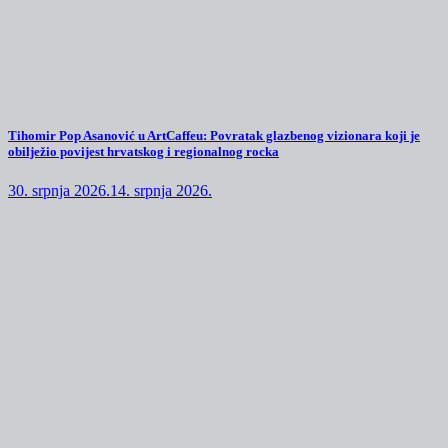
Tihomir Pop Asanović u ArtCaffeu: Povratak glazbenog vizionara koji je
obilježio povijest hrvatskog i regionalnog rocka
30. srpnja 2026.
14. srpnja 2026.