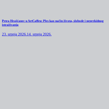
Petra Hrašćanec u ArtCaffeu: Ples kao način života, slobode i neprekidnog
istraživanja
23. srpnja 2026.
14. srpnja 2026.