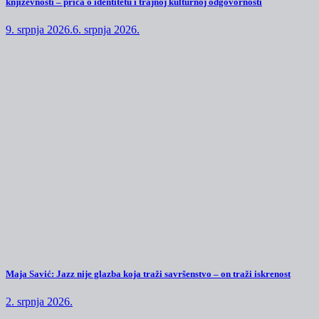
književnosti – priča o identitetu i trajnoj kulturnoj odgovornosti
9. srpnja 2026.
6. srpnja 2026.
Maja Savić: Jazz nije glazba koja traži savršenstvo – on traži iskrenost
2. srpnja 2026.