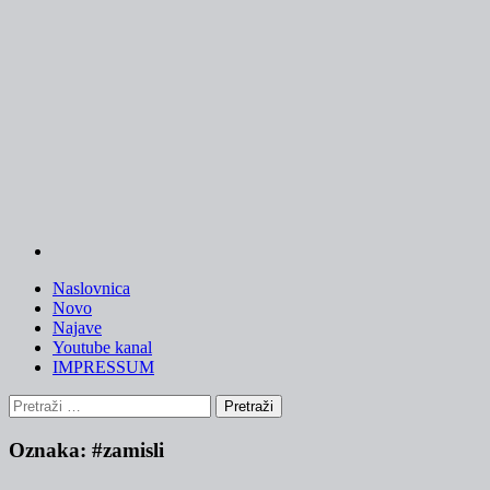
Skip
to
content
Naslovnica
Novo
Najave
Youtube kanal
IMPRESSUM
Pretraži:
Oznaka:
#zamisli