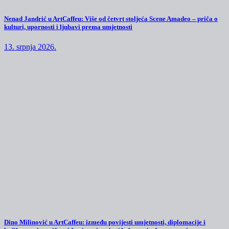
Nenad Jandrić u ArtCaffeu: Više od četvrt stoljeća Scene Amadeo – priča o
kulturi, upornosti i ljubavi prema umjetnosti
13. srpnja 2026.
Dino Milinović u ArtCaffeu: između povijesti umjetnosti, diplomacije i