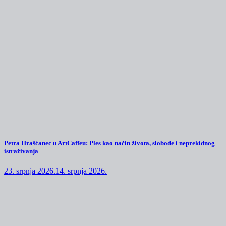
Petra Hrašćanec u ArtCaffeu: Ples kao način života, slobode i neprekidnog
istraživanja
23. srpnja 2026.
14. srpnja 2026.