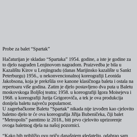
Probe za balet “Spartak”
Hačaturijan je skladao “Spartaka” 1954. godine, a iste je godine za
to djelo nagrađen Lenjinovom nagradom. Praizvedba je bila u
Kazalištu Kirov u Lenjingradu (danas Marijinsko kazalište u Sankt
Peterburgu) 1956., u nekonvencionalnoj koreografiji Leonida
Jakobsona, koja je prekršila sve kanone klasičnoga baleta i ostala na
repertoaru više godina. Zatim je djelo postavljeno dva puta u Baletu
moskovskoga Boljšoj teatra; 1958. u koreografiji Igora Moisejeva i
1968. u koreografiji Jurija Grigoroviča, a tek je ova produkcija
donijela baletu najveću popularnost.
U zagrebačkome Baletu “Spartak” nikada nije izvođen kao cjelovito
baletno djelo te će ova koreografija Jiřija Bubeničeka, čiji balet
“Metropolis” pamtimo iz 2018., biti prvo cjelovito uprizorenje
ovoga baletnog djela na našoj pozornici.
“Kako bih približio ovu priču današnjem gledatelju, odabrao sam