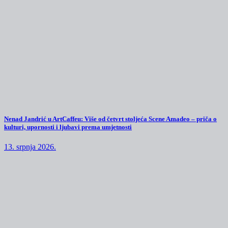
Nenad Jandrić u ArtCaffeu: Više od četvrt stoljeća Scene Amadeo – priča o
kulturi, upornosti i ljubavi prema umjetnosti
13. srpnja 2026.