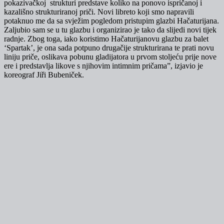
pokazivačkoj strukturi predstave koliko na ponovo ispričanoj i
kazališno strukturiranoj priči. Novi libreto koji smo napravili
potaknuo me da sa svježim pogledom pristupim glazbi Hačaturijana.
Zaljubio sam se u tu glazbu i organizirao je tako da slijedi novi tijek
radnje. Zbog toga, iako koristimo Hačaturijanovu glazbu za balet
‘Spartak’, je ona sada potpuno drugačije strukturirana te prati novu
liniju priče, oslikava pobunu gladijatora u prvom stoljeću prije nove
ere i predstavlja likove s njihovim intimnim pričama”, izjavio je
koreograf Jiři Bubeniček.