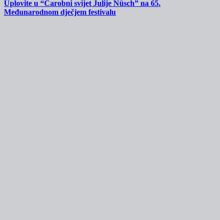
Uplovite u “Čarobni svijet Julije Nüsch” na 65.
Međunarodnom dječjem festivalu