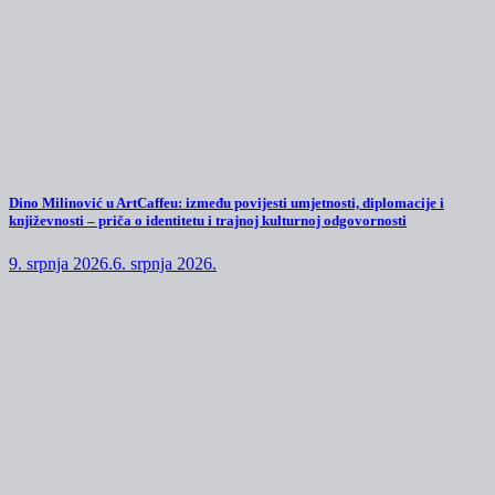
Dino Milinović u ArtCaffeu: između povijesti umjetnosti, diplomacije i
književnosti – priča o identitetu i trajnoj kulturnoj odgovornosti
9. srpnja 2026.
6. srpnja 2026.