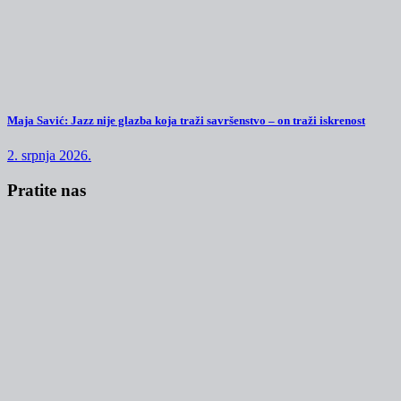
Maja Savić: Jazz nije glazba koja traži savršenstvo – on traži iskrenost
2. srpnja 2026.
Pratite nas