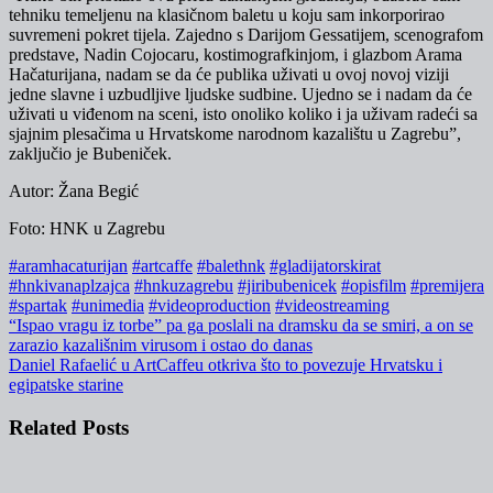
tehniku temeljenu na klasičnom baletu u koju sam inkorporirao
suvremeni pokret tijela. Zajedno s Darijom Gessatijem, scenografom
predstave, Nadin Cojocaru, kostimografkinjom, i glazbom Arama
Hačaturijana, nadam se da će publika uživati u ovoj novoj viziji
jedne slavne i uzbudljive ljudske sudbine. Ujedno se i nadam da će
uživati u viđenom na sceni, isto onoliko koliko i ja uživam radeći sa
sjajnim plesačima u Hrvatskome narodnom kazalištu u Zagrebu”,
zaključio je Bubeniček.
Autor: Žana Begić
Foto: HNK u Zagrebu
#aramhacaturijan
#artcaffe
#balethnk
#gladijatorskirat
#hnkivanaplzajca
#hnkuzagrebu
#jiribubenicek
#opisfilm
#premijera
#spartak
#unimedia
#videoproduction
#videostreaming
Navigacija
“Ispao vragu iz torbe” pa ga poslali na dramsku da se smiri, a on se
zarazio kazališnim virusom i ostao do danas
objava
Daniel Rafaelić u ArtCaffeu otkriva što to povezuje Hrvatsku i
egipatske starine
Related Posts