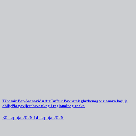
Tihomir Pop Asanović u ArtCaffeu: Povratak glazbenog vizionara koji je
obilježio povijest hrvatskog i regionalnog rocka
30. srpnja 2026.
14. srpnja 2026.