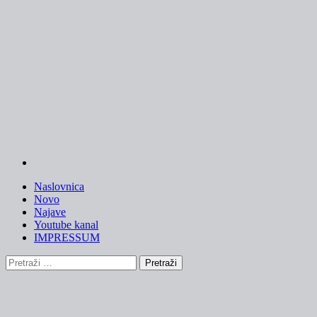
Skip
to
content
Naslovnica
Novo
Najave
Youtube kanal
IMPRESSUM
Pretraži: