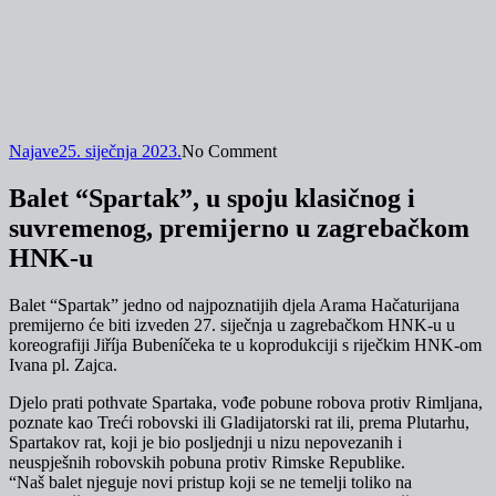
Najave
25. siječnja 2023.
No Comment
Balet “Spartak”, u spoju klasičnog i
suvremenog, premijerno u zagrebačkom
HNK-u
Balet “Spartak” jedno od najpoznatijih djela Arama Hačaturijana
premijerno će biti izveden 27. siječnja u zagrebačkom HNK-u u
koreografiji Jiříja Bubeníčeka te u koprodukciji s riječkim HNK-om
Ivana pl. Zajca.
Djelo prati pothvate Spartaka, vođe pobune robova protiv Rimljana,
poznate kao Treći robovski ili Gladijatorski rat ili, prema Plutarhu,
Spartakov rat, koji je bio posljednji u nizu nepovezanih i
neuspješnih robovskih pobuna protiv Rimske Republike.
“Naš balet njeguje novi pristup koji se ne temelji toliko na