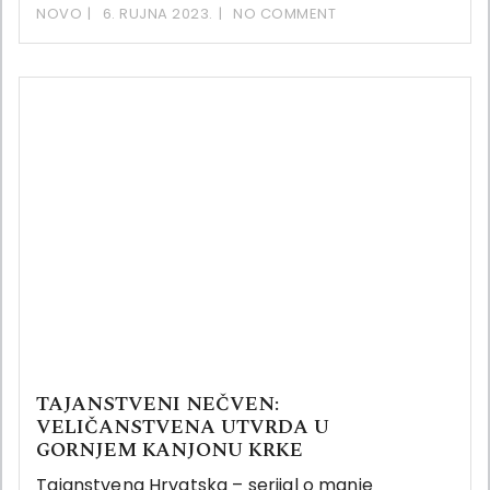
NOVO
6. RUJNA 2023.
NO COMMENT
TAJANSTVENI NEČVEN:
VELIČANSTVENA UTVRDA U
GORNJEM KANJONU KRKE
Tajanstvena Hrvatska – serijal o manje