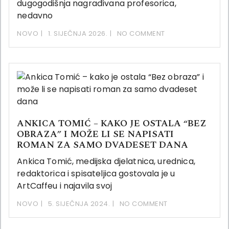
dugogodišnja nagrađivana profesorica,
nedavno
NOVO
1. SIJEČNJA 2026.
NO COMMENT
ANKICA TOMIĆ – KAKO JE OSTALA “BEZ
OBRAZA” I MOŽE LI SE NAPISATI
ROMAN ZA SAMO DVADESET DANA
Ankica Tomić, medijska djelatnica, urednica,
redaktorica i spisateljica gostovala je u
ArtCaffeu i najavila svoj
NOVO
5. SIJEČNJA 2024.
NO COMMENT