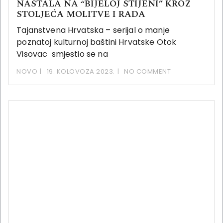
NASTALA NA “BIJELOJ STIJENI” KROZ
STOLJEĆA MOLITVE I RADA
Tajanstvena Hrvatska – serijal o manje
poznatoj kulturnoj baštini Hrvatske Otok
Visovac smjestio se na
NOVO
19. KOLOVOZA 2023.
NO COMMENT