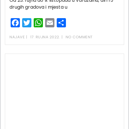
Od 23. rujna do 9. listopada u Varaždinu, ali i 15
drugih gradova i mjesta u
Facebook
Twitter
WhatsApp
Email
Share
NAJAVE
17. RUJNA 2022.
NO COMMENT