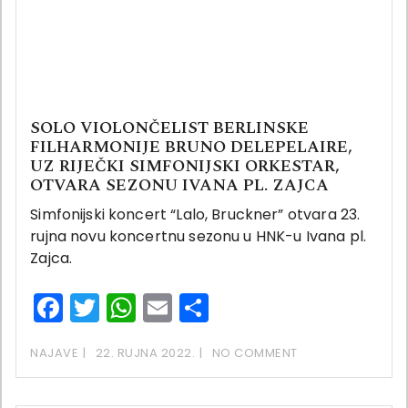
SOLO VIOLONČELIST BERLINSKE
FILHARMONIJE BRUNO DELEPELAIRE,
UZ RIJEČKI SIMFONIJSKI ORKESTAR,
OTVARA SEZONU IVANA PL. ZAJCA
Simfonijski koncert “Lalo, Bruckner” otvara 23.
rujna novu koncertnu sezonu u HNK-u Ivana pl.
Zajca.
Facebook
Twitter
WhatsApp
Email
Share
NAJAVE
22. RUJNA 2022.
NO COMMENT