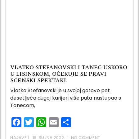
VLATKO STEFANOVSKI I TANEC USKORO
U LISINSKOM, OČEKUJE SE PRAVI
SCENSKI SPEKTAKL
Vlatko Stefanovski je u svojoj gotovo pet
desetljeća dugoj karijeri više puta nastupao s
Tanecom,
Facebook
Twitter
WhatsApp
Email
Share
NAJAVE
19. RUJNA 2022.
NO COMMENT