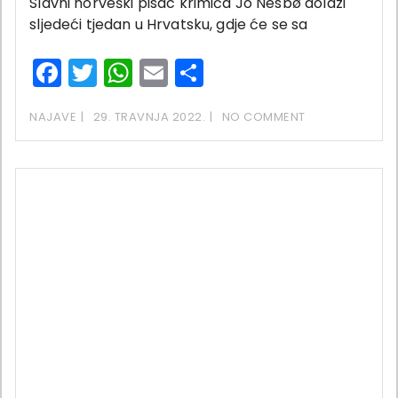
Slavni norveški pisac krimića Jo Nesbø dolazi
sljedeći tjedan u Hrvatsku, gdje će se sa
Facebook
Twitter
WhatsApp
Email
Share
NAJAVE
29. TRAVNJA 2022.
NO COMMENT