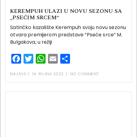
KEREMPUH ULAZI U NOVU SEZONU SA
„PSEĆIM SRCEM“
Satiričko kazalište Kerempuh svoju novu sezonu
otvara premijerom predstave “Pseće srce” M.
Bulgakova, u režiji
Facebook
Twitter
WhatsApp
Email
Share
NAJAVE
14. RUJNA 2022.
NO COMMENT