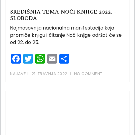
SREDIŠNJA TEMA NOĆI KNJIGE 2022. –
SLOBODA
Najmasovnija nacionalna manifestacija koja
promiče knjigu i čitanje Noć knjige održat će se
od 22. do 25.
Facebook
Twitter
WhatsApp
Email
Share
NAJAVE
21. TRAVNJA 2022.
NO COMMENT