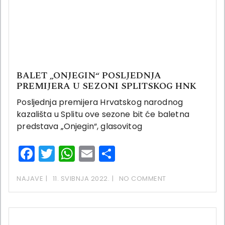
BALET „ONJEGIN“ POSLJEDNJA
PREMIJERA U SEZONI SPLITSKOG HNK
Posljednja premijera Hrvatskog narodnog
kazališta u Splitu ove sezone bit će baletna
predstava „Onjegin“, glasovitog
Facebook
Twitter
WhatsApp
Email
Share
NAJAVE
11. SVIBNJA 2022.
NO COMMENT