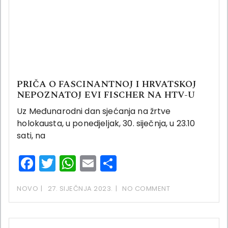
PRIČA O FASCINANTNOJ I HRVATSKOJ
NEPOZNATOJ EVI FISCHER NA HTV-U
Uz Međunarodni dan sjećanja na žrtve
holokausta, u ponedjeljak, 30. siječnja, u 23.10
sati, na
Facebook
Twitter
WhatsApp
Email
Share
NOVO
27. SIJEČNJA 2023.
NO COMMENT