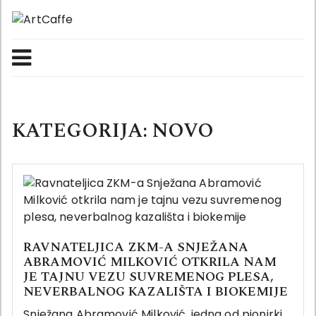
Skip
to
content
KATEGORIJA:
NOVO
RAVNATELJICA ZKM-A SNJEŽANA
ABRAMOVIĆ MILKOVIĆ OTKRILA NAM
JE TAJNU VEZU SUVREMENOG PLESA,
NEVERBALNOG KAZALIŠTA I BIOKEMIJE
Snježana Abramović Milković, jedna od pionirki