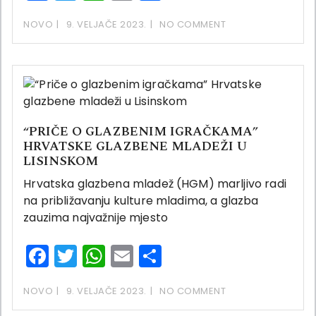
NOVO
9. VELJAČE 2023.
NO COMMENT
“PRIČE O GLAZBENIM IGRAČKAMA”
HRVATSKE GLAZBENE MLADEŽI U
LISINSKOM
Hrvatska glazbena mladež (HGM) marljivo radi
na približavanju kulture mladima, a glazba
zauzima najvažnije mjesto
Facebook
Twitter
WhatsApp
Email
Share
NOVO
9. VELJAČE 2023.
NO COMMENT