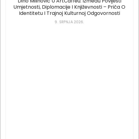
Dino Milinović U ArtCaffeu: Između Povijesti
Umjetnosti, Diplomacije I Književnosti – Priča O
Identitetu I Trajnoj Kulturnoj Odgovornosti
9. SRPNJA 2026.