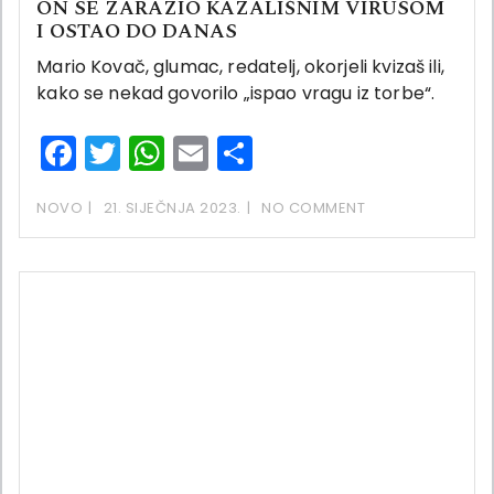
ON SE ZARAZIO KAZALIŠNIM VIRUSOM
I OSTAO DO DANAS
Mario Kovač, glumac, redatelj, okorjeli kvizaš ili,
kako se nekad govorilo „ispao vragu iz torbe“.
Facebook
Twitter
WhatsApp
Email
Share
NOVO
21. SIJEČNJA 2023.
NO COMMENT