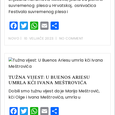
suvremenog plesa u Hrvatskoj, osnivačica
Festivala suvremenog plesa i
Facebook
Twitter
WhatsApp
Email
Share
NOVO
10. VELJAČE 2023.
NO COMMENT
TUŽNA VIJEST: U BUENOS ARIESU
UMRLA KĆI IVANA MEŠTROVIĆA
Dobili smo tužnu vijest da je Marija Meštrović,
kći Olge i Ivana Meštrovića, umrla u
Facebook
Twitter
WhatsApp
Email
Share